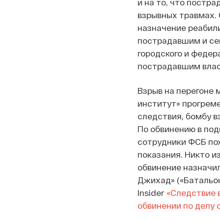
и на то, что постр
взрывных травмах.
назначение реабили
пострадавшим и сем
городского и федер
пострадавшим влас
Взрыв на перегоне 
институт» прогремел
следствия, бомбу в
По обвинению в под
сотрудники ФСБ по
показания. Никто и
обвинение назначил
Джихад» («Батальон
Insider
«Следствие 
обвинении по делу 