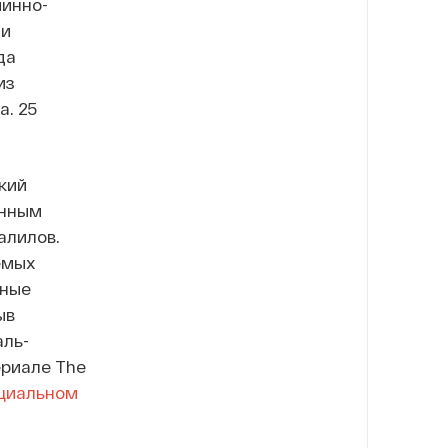
минно-
 и
да
из
а. 25
кий
анным
алилов.
емых
ьные
ыв
аль-
ериале The
ициальном