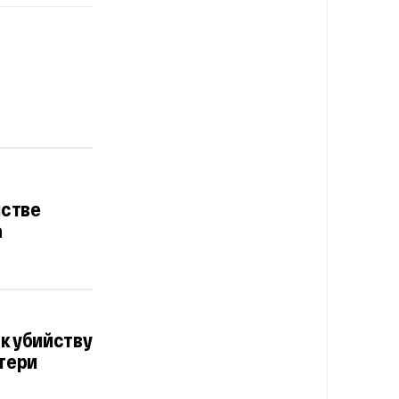
йстве
а
 к убийству
атери