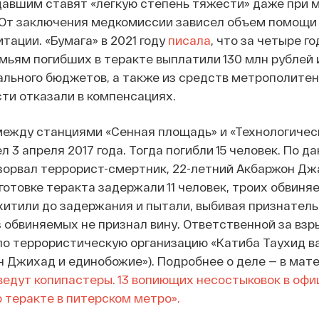
адавшим ставят «легкую степень тяжести» даже при 
 От заключения медкомиссии зависел объем помощи
тации. «Бумага» в 2021 году
писала
, что за четыре го
ьям погибших в теракте выплатили 130 млн рублей 
ального бюджетов, а также из средств метрополитен
ти отказали в компенсациях.
между станциями «Сенная площадь» и «Технологичес
 3 апреля 2017 года. Тогда погибли 15 человек. По д
зорвал террорист-смертник, 22-летний Акбаржон Дж
готовке теракта задержали 11 человек, троих обвиня
хитили до задержания и пытали, выбивая признател
з обвиняемых не признал вину. Ответственной за взр
о террористическую организацию «Катиба Таухид в
 Джихад и единобожие»). Подробнее о деле — в мат
ведут копипастеры. 13 вопиющих несостыковок в оф
о теракте в питерском метро».