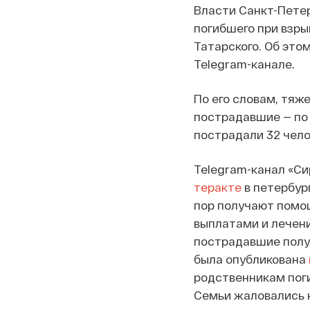
Власти Санкт-Пете
погибшего при взры
Татарского. Об это
Telegram-канале.
По его словам, тяж
пострадавшие — по 
пострадали 32 чело
Telegram-канал «С
теракте
в петербург
пор получают помощ
выплатами и лечени
пострадавшие получ
была опубликована
родственникам поги
Семьи жаловались н