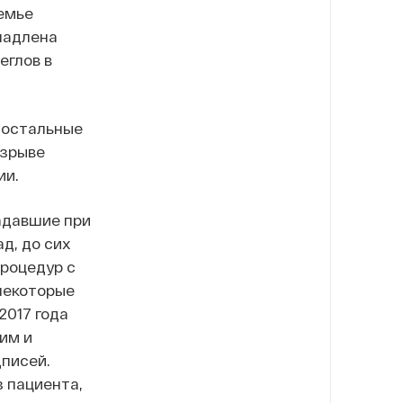
емье
Владлена
еглов в
, остальные
взрыве
ии.
адавшие при
д, до сих
роцедур с
некоторые
2017 года
им и
писей.
 пациента,