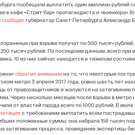
рбурга пообещали выплатить один миллион рублей с
ве в кафе «Стрит-бар» пропагандиста и «военкора» 
м
сообщил
губернатор Санкт-Петербурга Александр Б
елораненые при взрыве получат по 500 тысяч рублей
250 тысяч рублей. По последним данным, всего при 
века, 10 из них сейчас находятся в тяжелом состоян
ирена»
обратил внимание
на то, что некоторые постр
ском метро 3 апреля 2017 года, ровно шесть лет наза
ь от правозащитников и жалуются на затягивание п
ем. Через несколько месяцев после взрыва в метро 
или от властей города всего по 1000 рублей. В июле 
петиция
с требованием выплатить всем пострадавш
бших положенные суммы, она набрала 158 тысяч под
а затягивание процесса, проведение экспертизы без