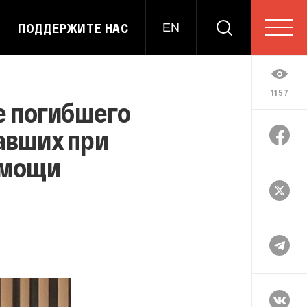
ПОДДЕРЖИТЕ НАС
EN
1157
е погибшего
авших при
омощи