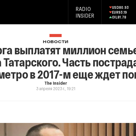
USD
80.93
RADIO
EUR
93.19
INSIDER
OIL
81.78
НОВОСТИ
рга выплатят миллион семь
 Татарского. Часть пострад
 метро в 2017-м еще ждет п
The Insider
3 апреля 2023 г., 19:21