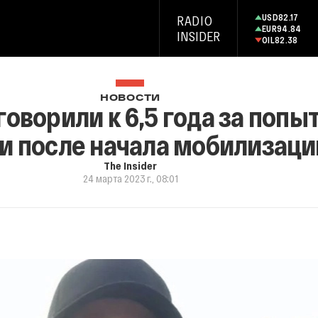
USD
82.17
RADIO
EUR
94.84
INSIDER
OIL
82.38
НОВОСТИ
ворили к 6,5 года за попыт
и после начала мобилизаци
The Insider
24 марта 2023 г., 08:01