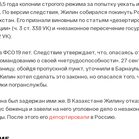
,5 года колонии строгого режима за попытку уехать 
 По версии следствия, Жилин собирался покинуть Р
хстан. Его признали виновным по статьям «дезертир
и» (ч. 3 ст. 338 УК) и «незаконное пересечение гос
 УК).
 ФСО 19 лет. Следствие утверждает, что, опасаясь о
командованию о своей «нетрудоспособности». 27 сен
аницу, обойдя пропускной пункт, уточнили в Барнаул
илин хотел сделать это законно, но опасался того, ч
ики погранслужбы.
на был задержан ими же. В Казахстане Жилину отка
с беженца и завели на него уголовное дело о незако
ы. После этого его
депортировали
в Россию.