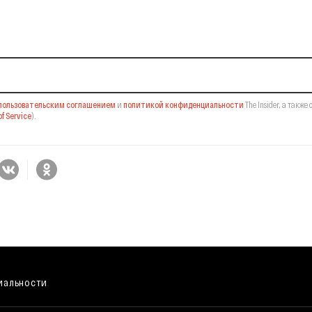
il-рассылку
пользовательским соглашением
и
политикой конфиденциальности
The Insider,
а также 
f Service
).
иальности