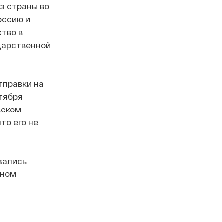
из страны во
оссию и
ство в
ударственной
тправки на
тября
ьском
то его не
зались
нном