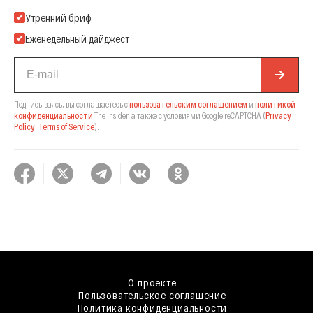
Подпишитесь на нашу Email-рассылку
Утренний бриф
Еженедельный дайджест
Подписываясь, вы соглашаетесь с
пользовательским соглашением
и
политикой
конфиденциальности
The Insider,
а также с условиями Google reCAPTCHA
(
Privacy
Policy
,
Terms of Service
).
О проекте
Пользовательское соглашение
Политика конфиденциальности