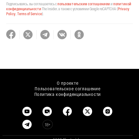
Подписываясь, вы соглашаетесь с
пользовательским соглашением
и
политикой
конфиденциальности
The Insider,
а также с условиями Google reCAPTCHA
(
Privacy
Policy
,
Terms of Service
).
О проекте
Пользовательское соглашение
Политика конфиденциальности
18+