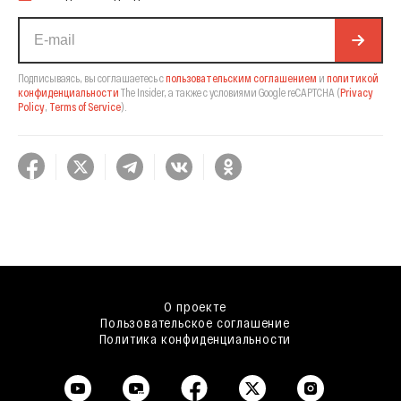
Подписываясь, вы соглашаетесь с
пользовательским соглашением
и
политикой
конфиденциальности
The Insider,
а также с условиями Google reCAPTCHA
(
Privacy
Policy
,
Terms of Service
).
О проекте
Пользовательское соглашение
Политика конфиденциальности