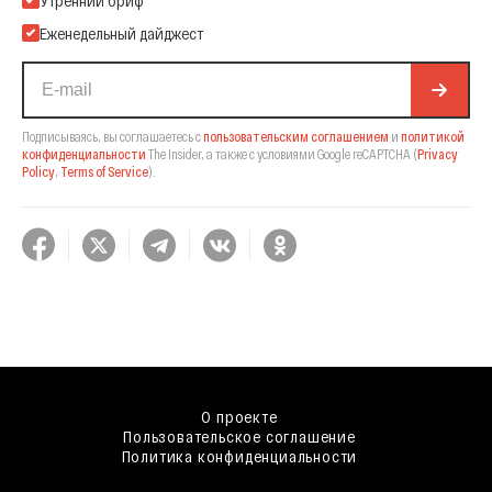
Еженедельный дайджест
Подписываясь, вы соглашаетесь с
пользовательским соглашением
и
политикой
конфиденциальности
The Insider,
а также с условиями Google reCAPTCHA
(
Privacy
Policy
,
Terms of Service
).
О проекте
Пользовательское соглашение
Политика конфиденциальности