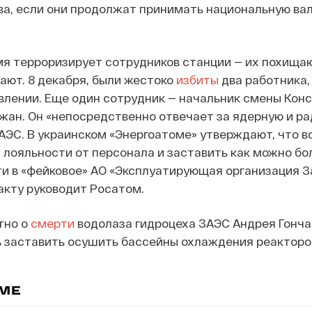
а, если они продолжат принимать национальную ва
мя терроризирует сотрудников станции — их похищаю
ют. 8 декабря, были жестоко
избиты
два работника, 
влении. Еще один сотрудник — начальник смены Кон
жан. Он «непосредственно отвечает за ядерную и р
АЭС. В украинском «Энергоатоме» утверждают, что 
лояльности от персонала и заставить как можно бо
ти в «фейковое» АО «Эксплуатирующая организация 
акту руководит Росатом.
тно о
смерти
водолаза гидроцеха ЗАЭС Андрея Гонча
ь заставить осушить бассейны охлаждения реакторо
ЕМЕ