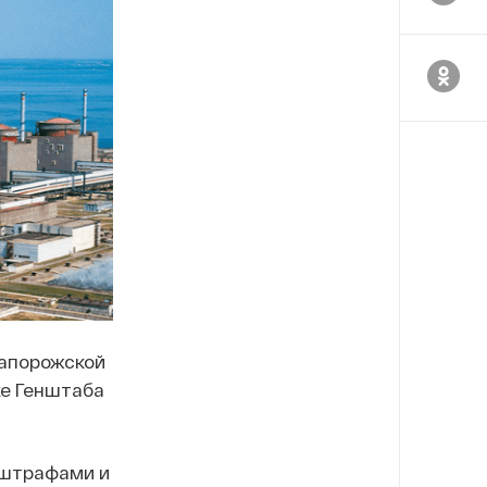
Запорожской
ке Генштаба
 штрафами и