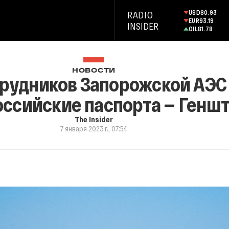
USD
80.93
RADIO
EUR
93.19
INSIDER
OIL
81.78
НОВОСТИ
трудников Запорожской АЭС
оссийские паспорта — Генш
The Insider
7 января 2023 г., 07:54