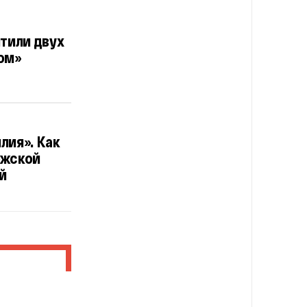
тили двух
ом»
лия». Как
ожской
й