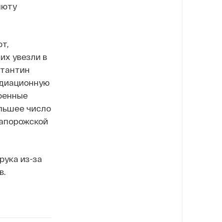
люту
т,
их увезли в
стантин
адиационную
военные
льшее число
Запорожской
рука из-за
в.