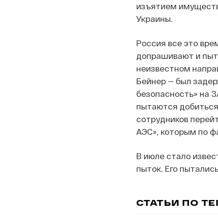
изъятием имуществ
Украины.
Россия все это вре
допрашивают и пыта
неизвестном напра
Бейнер — был задер
безопасность» на З
пытаются добиться 
сотрудников перей
АЭС», которым по ф
В июле стало извес
пыток. Его пыталис
СТАТЬИ ПО Т