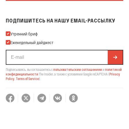
ПОДПИШИТЕСЬ НА НАШУ EMAIL-РАССЫЛКУ
Подпишитесь на нашу Email-рассылку
Утренний бриф
Еженедельный дайджест
Подписываясь, вы соглашаетесь с
пользовательским соглашением
и
политикой
конфиденциальности
The Insider,
а также с условиями Google reCAPTCHA
(
Privacy
Policy
,
Terms of Service
).