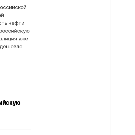
российской
ей
ость нефти
а российскую
оалиция уже
 дешевле
сийскую