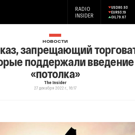
USD
80.93
RADIO
EUR
93.19
INSIDER
OIL
79.67
НОВОСТИ
указ, запрещающий торгова
торые поддержали введение
«потолка»
The Insider
27 декабря 2022 г., 16:17