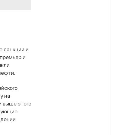
е санкции и
-премьер и
икли
нефти.
ейского
у на
и выше этого
вующие
ждении