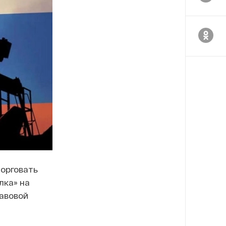
орговать
лка» на
авовой