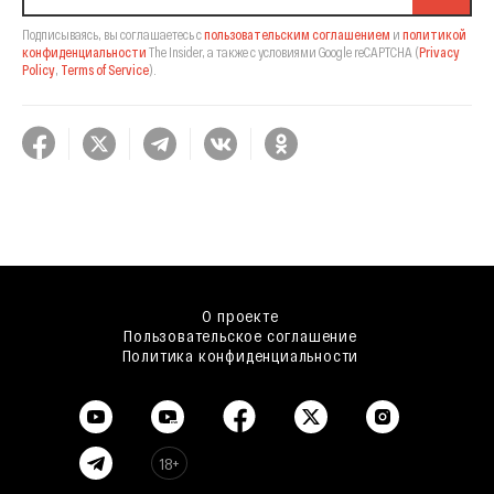
Подписываясь, вы соглашаетесь с
пользовательским соглашением
и
политикой
конфиденциальности
The Insider,
а также с условиями Google reCAPTCHA
(
Privacy
Policy
,
Terms of Service
).
О проекте
Пользовательское соглашение
Политика конфиденциальности
18+