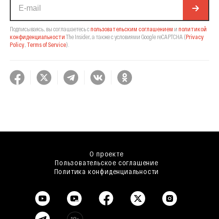
Подписываясь, вы соглашаетесь с
пользовательским соглашением
и
политикой
конфиденциальности
The Insider,
а также с условиями Google reCAPTCHA
(
Privacy
Policy
,
Terms of Service
).
О проекте
Пользовательское соглашение
Политика конфиденциальности