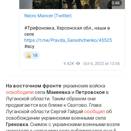
На восточном фронте
украинские войска
освободили
села
Макеевка
и
Петровское
в
Луганской области. Таким образом они
продвигаются все ближе к Сватово. Глава
Луганской области Сергей Гайдай
сообщил
об
освобождении украинскими военными села
Грековка
. Снимок с украинскими военными возле
указателя с названием села публиковался еще 5