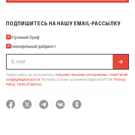
ПОДПИШИТЕСЬ НА НАШУ EMAIL-РАССЫЛКУ
Подпишитесь на нашу Email-рассылку
Утренний бриф
Еженедельный дайджест
Подписываясь, вы соглашаетесь с
пользовательским соглашением
и
политикой
конфиденциальности
The Insider,
а также с условиями Google reCAPTCHA
(
Privacy
Policy
,
Terms of Service
).