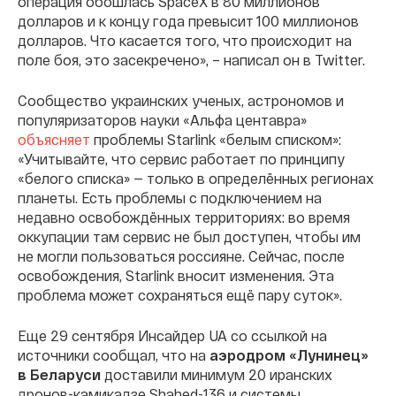
операция обошлась SpaceX в 80 миллионов
долларов и к концу года превысит 100 миллионов
долларов. Что касается того, что происходит на
поле боя, это засекречено», – написал он в Twitter.
Cообщество украинских ученых, астрономов и
популяризаторов науки «Альфа центавра»
объясняет
проблемы Starlink «белым списком»:
«Учитывайте, что сервис работает по принципу
«белого списка» — только в определённых регионах
планеты. Есть проблемы с подключением на
недавно освобождённых территориях: во время
оккупации там сервис не был доступен, чтобы им
не могли пользоваться россияне. Сейчас, после
освобождения, Starlink вносит изменения. Эта
проблема может сохраняться ещё пару суток».
Еще 29 сентября Инсайдер UA со ссылкой на
источники сообщал, что на
аэродром «Лунинец»
в Беларуси
доставили минимум 20 иранских
дронов-камикадзе Shahed-136 и системы