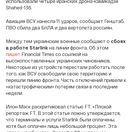
использовали четыре иранских дрона-камикадзе
Shahed-136.
Авиация ВСУ нанесла 11 ударов, сообщает Генштаб.
ПВО сбила два БпЛА и два вертолета россиян.
Между тем украинские военные сообщают о
сбоях
в работе Starlink
на линии фронта. Об этом
пишет
Financial Times со ссылкой на
высокопоставленных украинских чиновников.
Некоторые из устройств перестали работать после
того, как ВСУ освободили свою территорию и
перешли линию фронта. Часть отключений привели к
«катастрофическим» потерям связи в последние
недели.
Илон Маск раскритиковал статью FT: «Плохой
репортаж FT. В этой статье ложно утверждается,
что терминалы и услуги Starlink были оплачены,
хотя был оплачен лишь небольшой процент. Эта