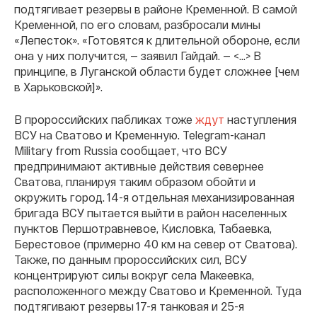
подтягивает резервы в районе Кременной. В самой
Кременной, по его словам, разбросали мины
«Лепесток». «Готовятся к длительной обороне, если
она у них получится, — заявил Гайдай. — <...> В
принципе, в Луганской области будет сложнее [чем
в Харьковской]».
В пророссийских пабликах тоже
ждут
наступления
ВСУ на Сватово и Кременную. Telegram-канал
Military from Russia сообщает, что ВСУ
предпринимают активные действия севернее
Сватова, планируя таким образом обойти и
окружить город. 14-я отдельная механизированная
бригада ВСУ пытается выйти в район населенных
пунктов Першотравневое, Кисловка, Табаевка,
Берестовое (примерно 40 км на север от Сватова).
Также, по данным пророссийских сил, ВСУ
концентрируют силы вокруг села Макеевка,
расположенного между Сватово и Кременной. Туда
подтягивают резервы 17-я танковая и 25-я