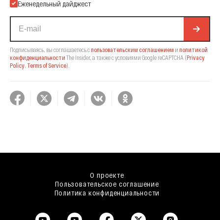
Еженедельный дайджест
Подписываясь, вы соглашаетесь с
пользовательским соглашением
и
политикой
конфиденциальности
The Insider,
а также с условиями Google reCAPTCHA
(
Privacy
Policy
,
Terms of Service
).
О проекте
Пользовательское соглашение
Политика конфиденциальности