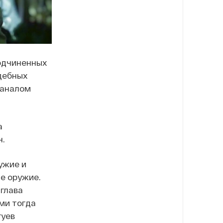
подчиненных
адебных
каналом
а
н.
ужие и
те оружие.
 глава
ми тогда
гуев