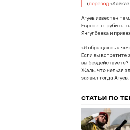
(
перевод
«Кавказс
Агуев известен тем
Европе, отрубить г
Янгулбаева и привез
«Я обращаюсь к чеч
Если вы встретите э
вы бездействуете? 
Жаль, что нельзя з
заявил тогда Агуев.
СТАТЬИ ПО Т