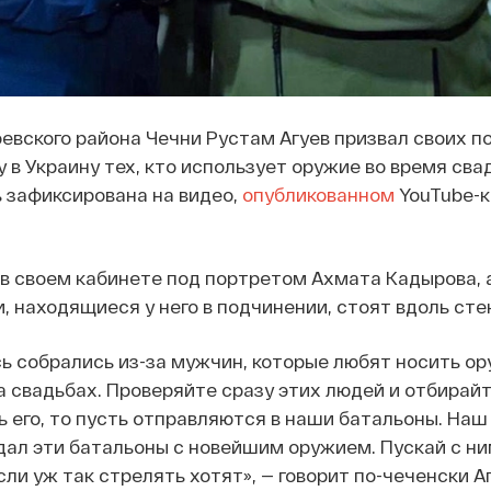
евского района Чечни Рустам Агуев призвал своих 
у в Украину тех, кто использует оружие во время св
ь зафиксирована на видео,
опубликованном
YouTube-
 в своем кабинете под портретом Ахмата Кадырова, 
, находящиеся у него в подчинении, стоят вдоль сте
ь собрались из-за мужчин, которые любят носить ор
а свадьбах. Проверяйте сразу этих людей и отбирай
ь его, то пусть отправляются в наши батальоны. Наш
дал эти батальоны с новейшим оружием. Пускай с ни
сли уж так стрелять хотят», — говорит по-чеченски А