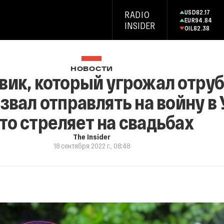
USD
82.17
RADIO
EUR
94.84
INSIDER
OIL
82.38
НОВОСТИ
вик, который угрожал отру
вал отправлять на войну в 
то стреляет на свадьбах
The Insider
18 сентября 2022 г., 08:48