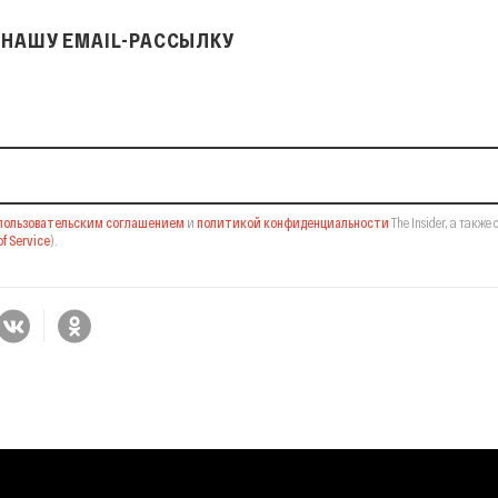
НАШУ EMAIL-РАССЫЛКУ
il-рассылку
пользовательским соглашением
и
политикой конфиденциальности
The Insider,
а также 
f Service
).