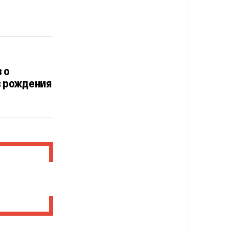
 о
в рождения