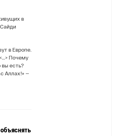
живущих в
 Сайди
ут в Европе.
 <…> Почему
 вы есть?
с Аллах!» —
 объяснять