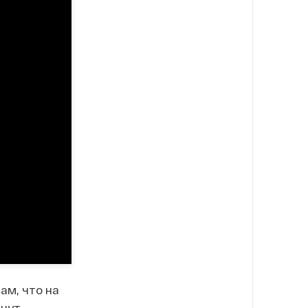
ам, что на
анут