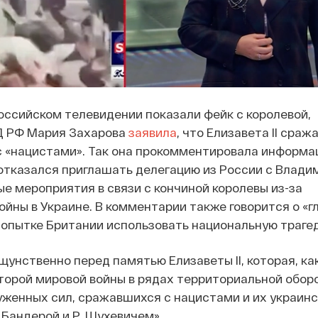
российском телевидении показали фейк с королевой,
Д РФ Мария Захарова
заявила
, что Елизавета II сраж
 «нацистами». Так она прокомментировала информац
отказался приглашать делегацию из России с Влад
е мероприятия в связи с кончиной королевы из-за
ны в Украине. В комментарии также говорится о «г
попытке Британии использовать национальную траге
щунственно перед памятью Елизаветы II, которая, ка
Второй мировой войны в рядах территориальной обор
уженных сил, сражавшихся с нацистами и их украин
 Бандерой и Р. Шухевичем».