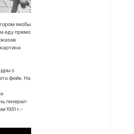
отором якобы
ям еду прямо
оказав
 картина
адры с
это фейк. На
не
чь генерал-
 1931 г.–