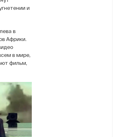
угнетении и
лева в
ов Африки.
видео
всем в мире,
ают фильм,