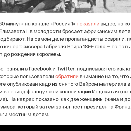
60 минут» на канале «Россия 1»
показали
видео, на к
Елизавета II в молодости бросает африканским дет
 подбирают. На самом деле пропагандисты соврали, п
о кинорежиссера Габриэля Вейра 1899 года — то есть
ет до рождения королевы.
траняли в Facebook и Twitter, подписывая его как к
некоторые пользователи
обратили
внимание на то, что 
ère опубликован кадр из снятого Вейром материала в
 в период французской колонизации Индокитая (ны
а). На кадрах показано, как две женщины (жена и до
умера, который затем занял пост президента Франции
ньги местным детям.