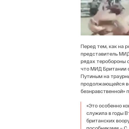
Перед тем, как на 
представитель МИ
рядах теробороны с
что МИД Британии 
Путиным на траурны
продолжающейся вой
безнравственной» 
«Это особенно ко
служила в годы 
британских воор
пособниками – С.