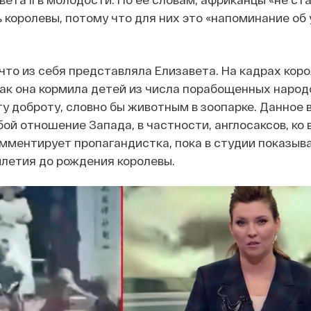
 королевы, потому что для них это «напоминание об 
что из себя представляла Елизавета. На кадрах коро
ак она кормила детей из числа порабощенных народ
у доброту, словно бы животным в зоопарке. Данное 
ой отношение Запада, в частности, англосаксов, ко 
омментирует пропагандистка, пока в студии показыв
илетия до рождения королевы.