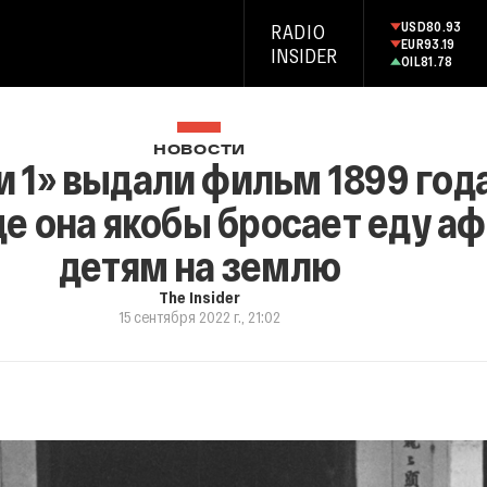
USD
80.93
RADIO
EUR
93.19
INSIDER
OIL
81.78
НОВОСТИ
 1» выдали фильм 1899 года
где она якобы бросает еду 
детям на землю
The Insider
15 сентября 2022 г., 21:02