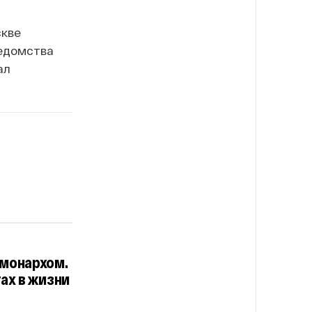
скве
ведомства
ал
 монархом.
ах в жизни