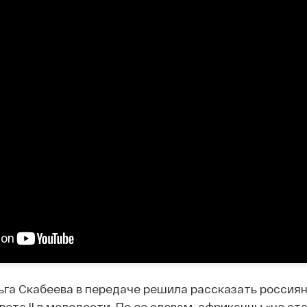
га Скабеева в передаче решила рассказать россиян
ета II в молодости. По ее словам, африканцы «не ст