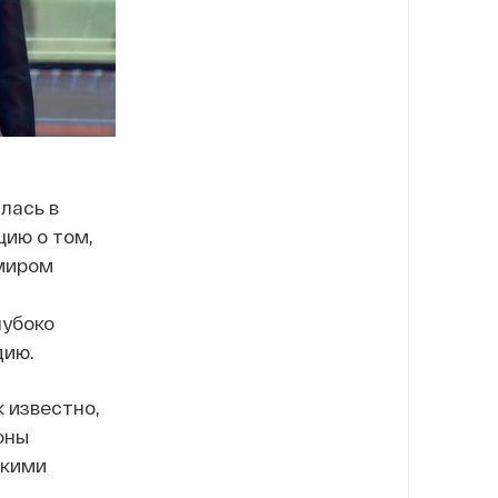
алась в
ию о том,
имиром
лубоко
дию.
к известно,
оны
скими