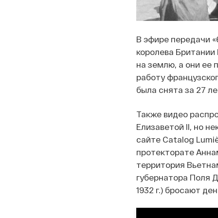
В эфире передачи «
королева Британии 
на землю, а они ее
работу французског
была снята за 27 л
Также видео распрос
Елизаветой II, но 
сайте Catalog Lumi
протекторате Аннам
территория Вьетнам
губернатора Поля Д
1932 г.) бросают де