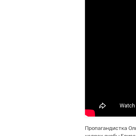
Пропагандистка Оль
кадрах якобы Елизав