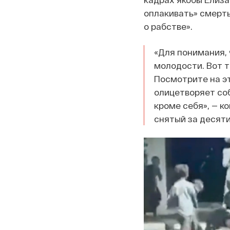
оплакивать» смерть
о рабстве».
«Для понимания, 
молодости. Вот т
Посмотрите на эт
олицетворяет соб
кроме себя», — к
снятый за десят