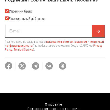
Подпишитесь на нашу Email-рассылку
Утренний бриф
Еженедельный дайджест
Подписываясь, вы соглашаетесь с
пользовательским соглашением
и
политикой
конфиденциальности
The Insider,
а также с условиями Google reCAPTCHA
(
Privacy
Policy
,
Terms of Service
).
О проекте
Пользовательское соглашение