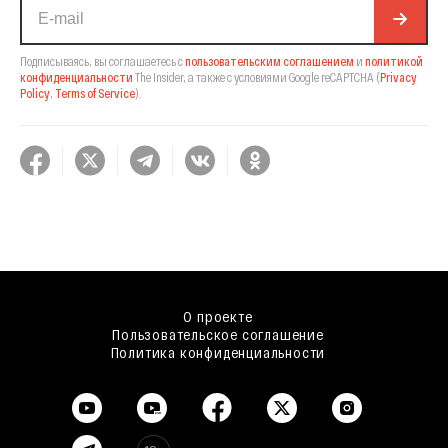
Подписываясь, вы соглашаетесь с
пользовательским соглашением
и
политикой
конфиденциальности
The Insider,
а также с условиями Google reCAPTCHA
(
Privacy
Policy
,
Terms of Service
).
О проекте
Пользовательское соглашение
Политика конфиденциальности