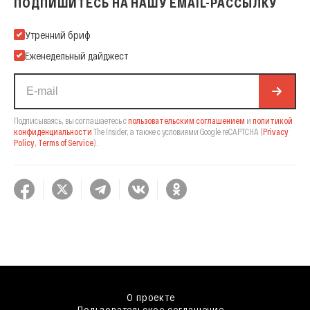
ПОДПИШИТЕСЬ НА НАШУ EMAIL-РАССЫЛКУ
Подпишитесь на нашу Email-рассылку
Утренний бриф
Еженедельный дайджест
Подписываясь, вы соглашаетесь с
пользовательским соглашением
и
политикой
конфиденциальности
The Insider,
а также с условиями Google reCAPTCHA
(
Privacy
Policy
,
Terms of Service
).
О проекте
Пользовательское соглашение