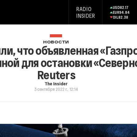
USD
82.17
RADIO
EUR
94.84
INSIDER
OIL
82.38
НОВОСТИ
ли, что объявленная «Газпр
иной для остановки «Северн
Reuters
The Insider
3 сентября 2022 г., 12:14