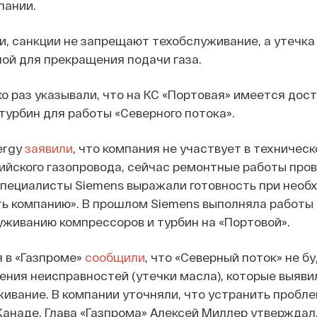
пании.
, санкции не запрещают техобслуживание, а утечка
ой для прекращения подачи газа.
о раз указывали, что на КС «Портовая» имеется дос
урбин для работы «Северного потока».
ergy
заявили
, что компания не участвует в техничес
ийского газопровода, сейчас ремонтные работы про
специалисты Siemens выражали готовность при необ
ь компанию». В прошлом Siemens выполняла работы 
живанию компрессоров и турбин на «Портовой».
 в «Газпроме»
сообщили
, что «Северный поток» не б
ения неисправностей (утечки масла), которые выяви
ивание. В компании уточняли, что устранить пробл
 Канаде. Глава «Газпрома» Алексей Миллер утверждал,