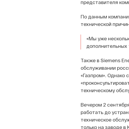
представителя ком
По данным компании
технической причин
«Мы уже нескольк
дополнительных т
Также в Siemens En
обслуживании росс
«Газпром». Однако 
«проконсультироват
техническому обслу
Вечером 2 сентября
работать до устран
техническое обслуж
только на заводе в