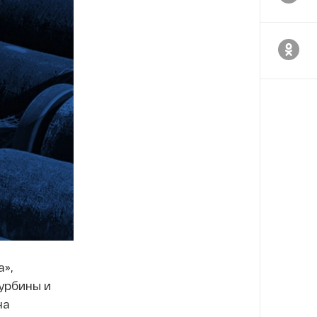
а»,
урбины и
на