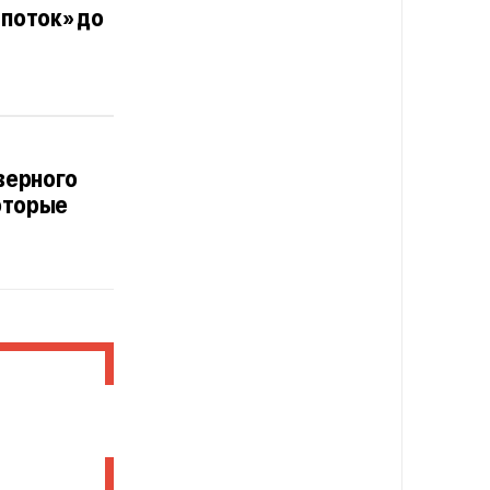
поток» до
верного
которые