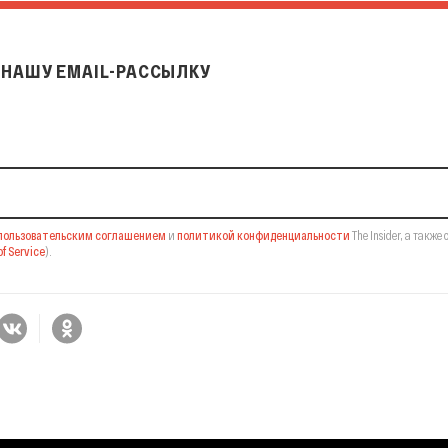
НАШУ EMAIL-РАССЫЛКУ
il-рассылку
пользовательским соглашением
и
политикой конфиденциальности
The Insider,
а также 
f Service
).