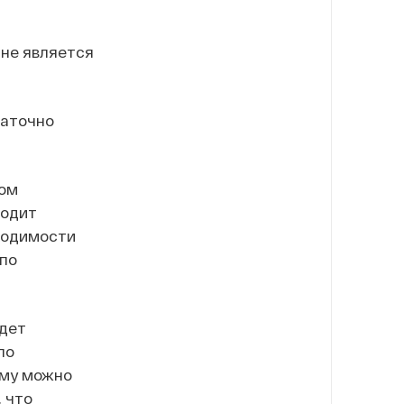
 не является
таточно
ком
водит
ходимости
по
удет
ло
ему можно
 что