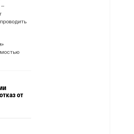
 —
т
 проводить
м»
имостью
ии
отказ от