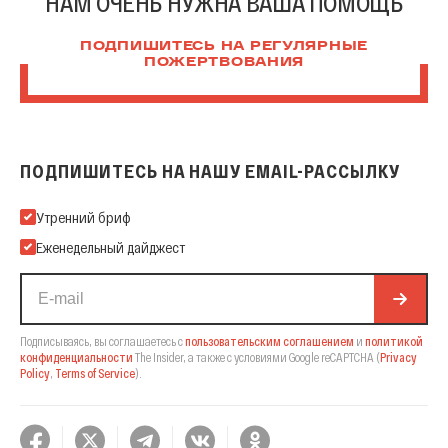
НАМ ОЧЕНЬ НУЖНА ВАША ПОМОЩЬ
ПОДПИШИТЕСЬ НА РЕГУЛЯРНЫЕ
ПОЖЕРТВОВАНИЯ
ПОДПИШИТЕСЬ НА НАШУ EMAIL-РАССЫЛКУ
Подпишитесь на нашу Email-рассылку
Утренний бриф
Еженедельный дайджест
Подписываясь, вы соглашаетесь с
пользовательским соглашением
и
политикой
конфиденциальности
The Insider,
а также с условиями Google reCAPTCHA
(
Privacy
Policy
,
Terms of Service
).