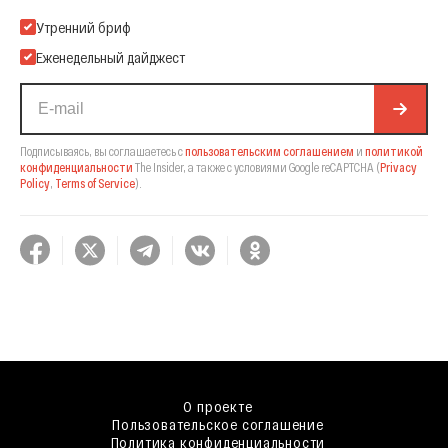
Подпишитесь на нашу Email-рассылку
Утренний бриф
Еженедельный дайджест
Подписываясь, вы соглашаетесь с
пользовательским соглашением
и
политикой
конфиденциальности
The Insider,
а также с условиями Google reCAPTCHA
(
Privacy
Policy
,
Terms of Service
).
О проекте
Пользовательское соглашение
Политика конфиденциальности