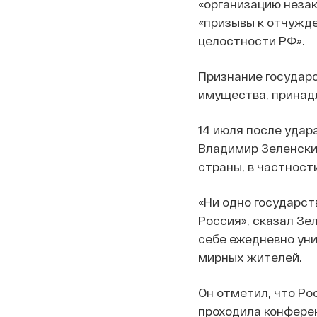
«организацию незак
«призывы к отчужд
целостности РФ».
Признание государс
имущества, принадл
14 июля после удар
Владимир Зеленски
страны, в частност
«Ни одно государст
Россия», сказал Зе
себе ежедневно ун
мирных жителей.
Он отметил, что Ро
проходила конфере