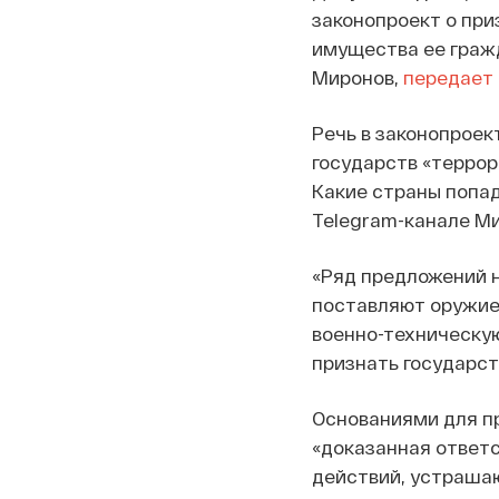
законопроект о пр
имущества ее гражд
Миронов,
передает
Речь в законопроек
государств «терро
Какие страны попад
Telegram-канале Ми
«Ряд предложений н
поставляют оружие
военно-техническу
признать государст
Основаниями для п
«доказанная ответс
действий, устраша