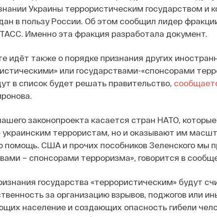
изнании Украины террористическим государством и 
ан в пользу России. Об этом сообщил лидер фракци
ТАСС. Именно эта фракция разработала документ.
те идёт также о порядке признания других иностран
ристическими» или государствами-«спонсорами терр
ут в список будет решать правительство,
сообщает
ронова.
ашего законопроекта касается стран НАТО, которые
 украинским террористам, но и оказывают им масш
ю помощь. США и прочих пособников Зеленского мы 
вами – спонсорами терроризма», говорится в сообщ
ризнания государства «террористическим» будут сч
твенность за организацию взрывов, поджогов или ин
ющих население и создающих опасность гибели чело