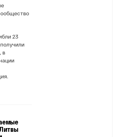
не
 сообщество
ибли 23
 получили
 в
нации
ия.
шаемые
 Литвы
м