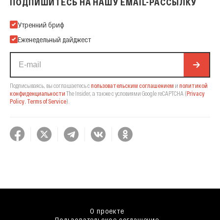
ПОДПИШИТЕСЬ НА НАШУ EMAIL-РАССЫЛКУ
Подпишитесь на нашу Email-рассылку
Утренний бриф
Еженедельный дайджест
Подписываясь, вы соглашаетесь с
пользовательским соглашением
и
политикой
конфиденциальности
The Insider,
а также с условиями Google reCAPTCHA
(
Privacy
Policy
,
Terms of Service
).
О проекте
Пользовательское соглашение