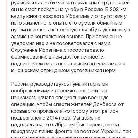
русский язык. Но из-за материальных трудностей
он не смог поехать на учебу в Россию. В 2021-м
ввиду юного возраста Ибрагима и отсутствия у
него жизненного опыта его сумели обманным
путем привлечь на военную службу в украинскую
армию на контрактной основе. При этом он не
уведомил нас и не посоветовался с нами.
Окружение Ибрагима способствовало
формированию в нем другой личности,
подпитываемой его юношеским энтузиазмом и
юношеским отрицанием устоявшихся норм.
Россия, руководствуясь гуманитарными
соображениями и стремясь покончить с
нацизмом, начала специальную военную
операцию, чтобы спасти жителей Донбасса от
кровавого произвола, которому этот регион
подвергался с 2014 года. Мы даже не
подозревали, что Ибрагим был переведен на
передовую линию фронта на востоке Украины, так
как мы полностью потеряли с ним связь в конце