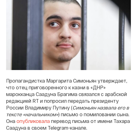
Пропагандистка Маргарита Симоньян утверждает,
что отец приговоренного к казни в «ДНР»
марокканца Саадуна Брагима связался с арабской
редакцией RT и попросил передать президенту
России Владимиру Путину (
Симоньян назвала его в
тексте «начальником»
) письмо о помиловании сына.
Она
опубликовала
перевод письма от имени Тахара
Саадуна в своем Telegram-канале.