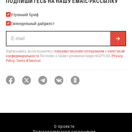
ПОДПИШИТЕСЬ НА НАШУ EMAIL-РАССЫЛКУ
Подпишитесь на нашу Email-рассылку
Утренний бриф
Еженедельный дайджест
Подписываясь, вы соглашаетесь с
пользовательским соглашением
и
политикой
конфиденциальности
The Insider,
а также с условиями Google reCAPTCHA
(
Privacy
Policy
,
Terms of Service
).
О проекте
Пользовательское соглашение