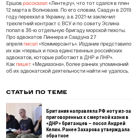
Ершов
рассказал
«Ленте.ру», что тот сдался в плен
12 марта в Волновахе. По его словам, Саадун в 2019
году переехал в Украину, а в 2021-м заключил
трехлетний контракт с ВСУ и по совету Эслина
попал в 36-ю отдельную бригаду морской пехоты.
Про адвокатов Пиннера и Саадуна 27
апреля
писал
«Коммерсантъ». Издание представило
их как «первых и пока единственных российских
адвокатов, которые работают в ДНР и ЛНР».
Как
пишет
«Медиазона», более ранних упоминаний
об их адвокатской деятельности найти не удалось.
СТАТЬИ ПО ТЕМЕ
Британия направляла РФ ноту из-за
приговоренных к смертной казни в
«ДНР» британцев — посол Андрей
Келин. Ранее Захарова утверждала
обратное