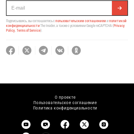
Подписываясь, вы соглашаетесь с
пользовательским соглашением
и
политикой
конфиденциальности
The Insider,
а также с условиями Google reCAPTCHA
(
Privacy
Policy
,
Terms of Service
).
О проекте
Пользовательское соглашение
Политика конфиденциальности