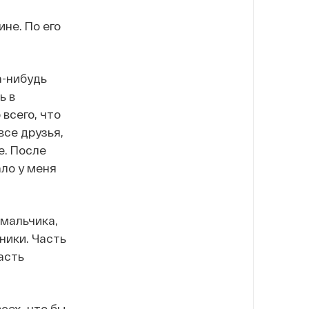
не. По его
а-нибудь
ь в
всего, что
все друзья,
е. После
ало у меня
 мальчика,
ники. Часть
асть
всех, что бы