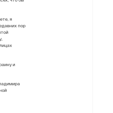
ете, я
недавних пор
ытой
у,
улицах
раину и
Владимира
ной