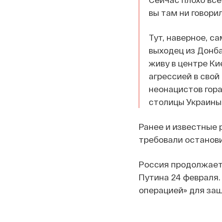
вы там ни говорил
Тут, наверное, с
выходец из Донба
живу в центре Кие
агрессией в свой 
неонацистов гора
столицы Украин
Ранее и известные
требовали останови
Россия продолжает 
Путина 24 февраля.
операцией» для защ