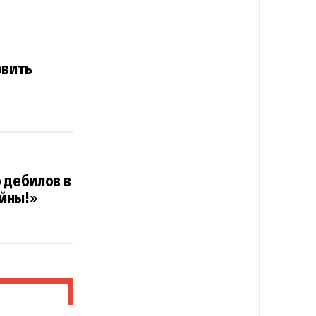
овить
 дебилов в
ойны!»