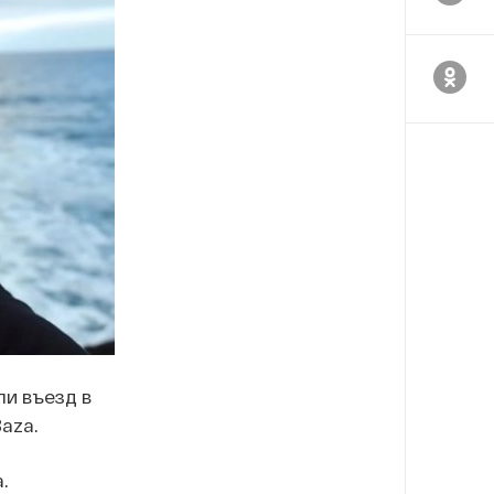
и въезд в
aza.
.