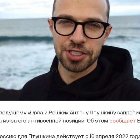
ведущему «Орла и Решки» Антону Птушкину запретил
а из-за его антивоенной позиции. Об этом
сообщает
B
Россию для Птушкина действует с 16 апреля 2022 года