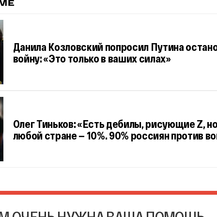
ЕМЕ
Данила Козловский попросил Путина остан
войну: «Это только в ваших силах»
Олег Тиньков: «Есть дебилы, рисующие Z, но
любой стране — 10%. 90% россиян против в
М ОЧЕНЬ НУЖНА ВАША ПОМОЩЬ