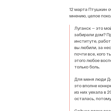
12 марта Птушкин о
мнению, целое поко
Луганск — это мой
забирали дом? Пр
институте, работ
вы любили, за не
почти все, кого т
этого любое восп
только боль.
Для меня люди До
это вполне конкр
из них уехала в 2
осталась, потому 
Сейчас плохо всем