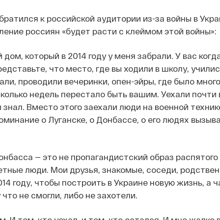
братился к российской аудитории из-за войны в Украи
ление россиян «будет расти с клеймом этой войны»:
 дом, который в 2014 году у меня забрали. У вас когд
едставьте, что место, где вы ходили в школу, училис
али, проводили вечеринки, опен-эйры, где было много 
сколько недель перестало быть вашим. Уехали почти 
ы знал. Вместо этого заехали люди на военной техник
оминание о Луганске, о Донбассе, о его людях вызыв
нбасса — это не пропагандистский образ распятого
етные люди. Мои друзья, знакомые, соседи, родствен
014 году, чтобы построить в Украине новую жизнь, а ч
что не смогли, либо не захотели.
. И тем, кто уехал, и тем, кто остался. И мне жалко 