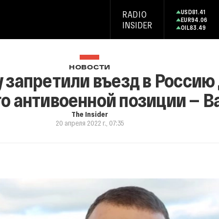
USD
81.41
RADIO
EUR
94.06
INSIDER
OIL
83.49
НОВОСТИ
 запретили въезд в Россию 
го антивоенной позиции — B
The Insider
20 апреля 2022 г., 07:35