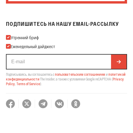
ПОДПИШИТЕСЬ НА НАШУ EMAIL-РАССЫЛКУ
Подпишитесь на нашу Email-рассылку
Утренний бриф
Еженедельный дайджест
Подписываясь, вы соглашаетесь с
пользовательским соглашением
и
политикой
конфиденциальности
The Insider,
а также с условиями Google reCAPTCHA
(
Privacy
Policy
,
Terms of Service
).