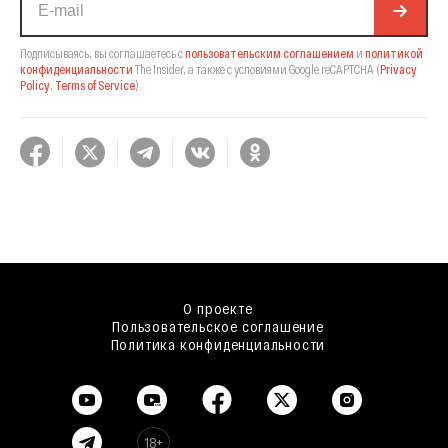
Подписываясь, вы соглашаетесь с
пользовательским соглашением
и
политикой
конфиденциальности
The Insider,
а также с условиями Google reCAPTCHA
(
Privacy
Policy
,
Terms of Service
).
О проекте
Пользовательское соглашение
Политика конфиденциальности
18+