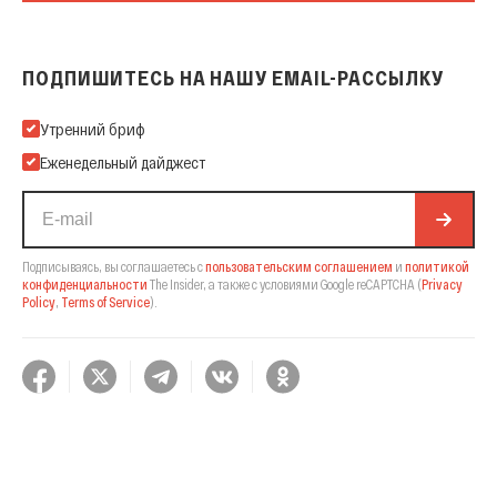
ПОДПИШИТЕСЬ НА НАШУ EMAIL-РАССЫЛКУ
Подпишитесь на нашу Email-рассылку
Утренний бриф
Еженедельный дайджест
Подписываясь, вы соглашаетесь с
пользовательским соглашением
и
политикой
конфиденциальности
The Insider,
а также с условиями Google reCAPTCHA
(
Privacy
Policy
,
Terms of Service
).