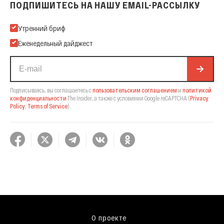
ПОДПИШИТЕСЬ НА НАШУ EMAIL-РАССЫЛКУ
Подпишитесь на нашу Email-рассылку
Утренний бриф
Еженедельный дайджест
Подписываясь, вы соглашаетесь с
пользовательским соглашением
и
политикой
конфиденциальности
The Insider,
а также с условиями Google reCAPTCHA
(
Privacy
Policy
,
Terms of Service
).
О проекте