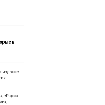
торые в
» издание
гих
», «Радио
ии»,