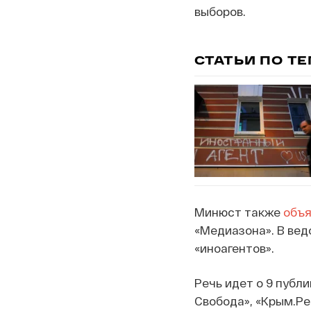
выборов.
СТАТЬИ ПО Т
Минюст также
объя
«Медиазона». В вед
«иноагентов».
Речь идет о 9 публ
Свобода», «Крым.Реа