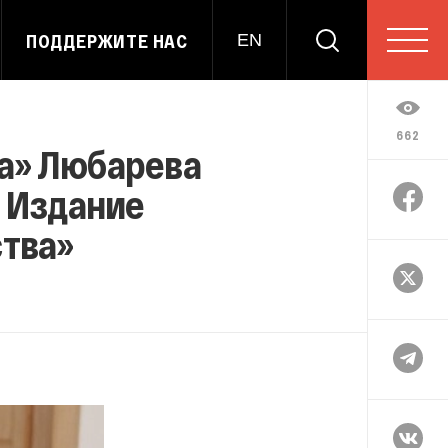
ПОДДЕРЖИТЕ НАС
EN
662
са» Любарева
. Издание
ства»