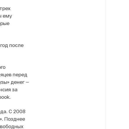
 трех
ы ему
орые
год после
ого
сяцев перед
зы» денег —
нсия за
book.
да. С 2008
». Позднее
свободных