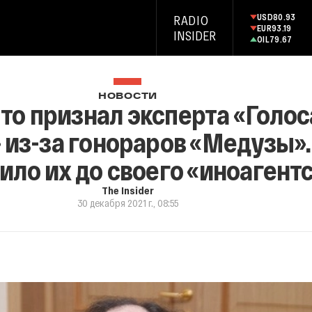
USD
80.93
RADIO
EUR
93.19
INSIDER
OIL
79.67
НОВОСТИ
то признал эксперта «Голо
 из-за гонораров «Медузы»
ило их до своего «иноагент
The Insider
30 декабря 2021 г., 08:55