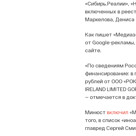
«Сибирь.Реалии», «
включенных в реест
Маркелова, Дениса 
Как пишет «Медиаз
от Google
-
рекламы,
сайте.
«По сведениям Рос
финансирование: в п
рублей от ООО «РО
IRELAND LIMITED GO
— отмечается в до
Минюст
включил
«М
того, в список «ин
главред Сергей Сми