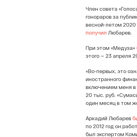
Член совета «Голос
гонораров за публи
весной-летом 2020 
получил
Любарев.
При этом «Медуза»
этого — 23 апреля 20
«Во-первых, это озн
иностранного финан
включением меня в 
20 тыс. руб. «Сума
один месяц в том ж
Аркадий Любарев
б
по 2012 год он раб
был экспертом Ком