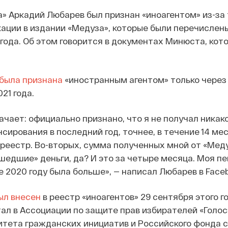
а» Аркадий Любарев был признан «иноагентом» из-за
кации в издании «Медуза», которые были перечислен
года. Об этом говорится в документах Минюста, кот
была признана
«иностранным агентом» только через 
21 года.
ачает: официально признано, что я не получал никак
сирования в последний год, точнее, в течение 14 ме
реестр. Во-вторых, сумма полученных мной от «Меду
сшедшие» деньги, да? И это за четыре месяца. Моя пе
е 2020 году была больше», — написал Любарев в Face
ыл внесен
в реестр «иноагентов» 29 сентября этого го
отал в Ассоциации по защите прав избирателей «Голос
итета гражданских инициатив и Российского фонда 