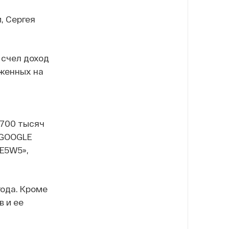
, Сергея
счел доход
оженных на
 700 тысяч
 GOOGLE
E5W5»,
года. Кроме
в и ее