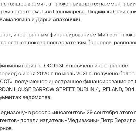
Настоящее время», а также приводятся комментарии
р «иноагентов» Льва Пономарева, Людмилы Савицкой
Камалягина и Дарьи Апахончич.
она», иностранным финансированием Минюст также 
 то есть от показа пользователям баннеров, распол
финмониторинга, ООО «ЗП» получено иностранное
ериод с июня 2020 г. по июль 2021 г., получено более
КСОТ», получающее иностранное финансирование от
RDON HOUSE BARROW STREET DUBLIN 4, IRELAND, D04 
кументах ведомства.
едиазону» в реестр «иноагентов» 29 сентября этого 
оагентов» попали издатель «Медиазоны» Петр Верзило
рнов.