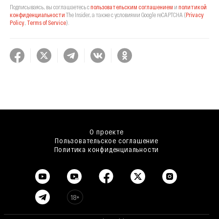
Подписываясь, вы соглашаетесь с
пользовательским соглашением
и
политикой
конфиденциальности
The Insider,
а также с условиями Google reCAPTCHA
(
Privacy
Policy
,
Terms of Service
).
О проекте
Пользовательское соглашение
Политика конфиденциальности
18+