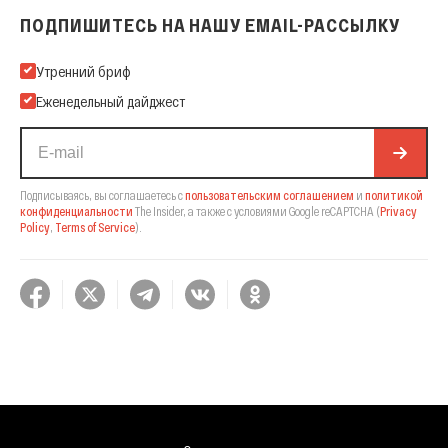
ПОДПИШИТЕСЬ НА НАШУ EMAIL-РАССЫЛКУ
Подпишитесь на нашу Email-рассылку
Утренний бриф
Еженедельный дайджест
Подписываясь, вы соглашаетесь с
пользовательским соглашением
и
политикой
конфиденциальности
The Insider,
а также с условиями Google reCAPTCHA
(
Privacy
Policy
,
Terms of Service
).