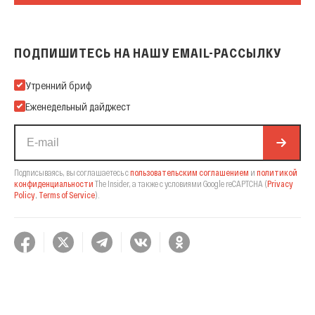
ПОДПИШИТЕСЬ НА НАШУ EMAIL-РАССЫЛКУ
Подпишитесь на нашу Email-рассылку
Утренний бриф
Еженедельный дайджест
Подписываясь, вы соглашаетесь с
пользовательским соглашением
и
политикой
конфиденциальности
The Insider,
а также с условиями Google reCAPTCHA
(
Privacy
Policy
,
Terms of Service
).