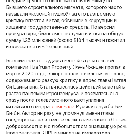
осудили крупного бизнесмена Жэня Чжицяна.
Бывшего строительного магната, которого часто
называли «красной пушкой» за его разгромную
критику властей Китая, обвинили в коррупции и
хищении государственных средств. По версии
прокуратуры, бизнесмен получил взятки на общую
сумму 1,25 млн юаней (около $184 тысяч) и похитил
из казны почти 50 млн юаней.
Бывший глава государственной строительной
компании Hua Yuan Property Жэнь Чжицян пропал в
марте 2020 года, вскоре после появления его эссе,
содержавшего резкую критику в адрес главы Китая
Си Цзиньпина. Статья касалась действий властей в
разгар пандемии коронавируса, и появилась она
сразу после телевизионного выступления
китайского лидера,
отмечала
Русская служба Би-
Би-Си. Автор ни разу не упомянул имени главы
государства, но в тексте были такие слова: «Я тоже
добросовестно и с любопытством анализирую речь
[председателя КНР] и увидел не императора,