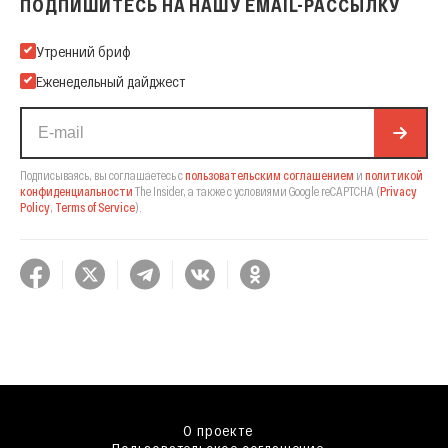
ПОДПИШИТЕСЬ НА НАШУ EMAIL-РАССЫЛКУ
Подпишитесь на нашу Email-рассылку
Утренний бриф
Еженедельный дайджест
Подписываясь, вы соглашаетесь с
пользовательским соглашением
и
политикой
конфиденциальности
The Insider,
а также с условиями Google reCAPTCHA
(
Privacy
Policy
,
Terms of Service
).
О проекте