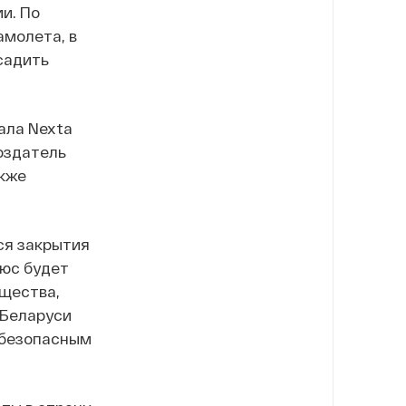
и. По
молета, в
садить
ала Nexta
оздатель
акже
ся закрытия
юс будет
бщества,
 Беларуси
 безопасным