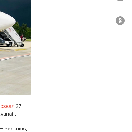
созвал
27
yanair.
— Вильнюс,