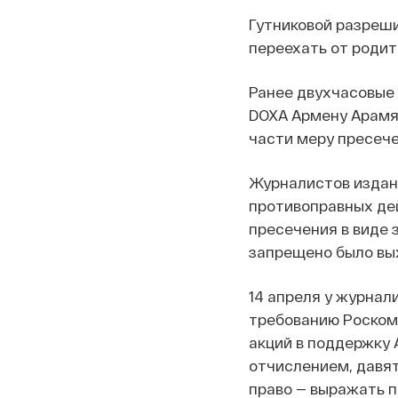
Гутниковой разреши
переехать от родит
Ранее двухчасовые
DOXA Армену Арамя
части меру пресече
Журналистов издан
противоправных дейс
пресечения в виде 
запрещено было вых
14 апреля у журнал
требованию Роскомн
акций в поддержку 
отчислением, давят
право — выражать 