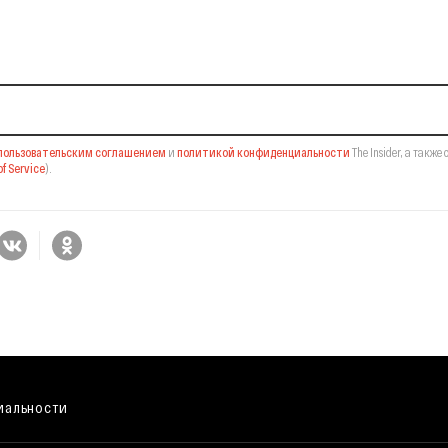
il-рассылку
пользовательским соглашением
и
политикой конфиденциальности
The Insider,
а также 
f Service
).
иальности