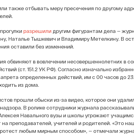
ли также отбывать меру пресечения по другому адре
елей.
 прогулки
разрешили
другим фигурантам дела — жур
ну, Наталье Тышкевич и Владимиру Метелкину. В ос
ния оставили без изменений.
ия обвиняют в вовлечении несовершеннолетних в с
твий (ст. 151.2 УК РФ). Согласно изначально избран
запрета определенных действий, им с 00 часов до 23
одить из дома.
истов прошли обыски из-за видео, которое они удали
адзора. В ролике сотрудники журнала рассказывали,
Алексея Навального вузы и школы угрожают учащимс
 на преподавателей, учителей и родителей. «Это на
протест любым мирным способом», — отмечали журн