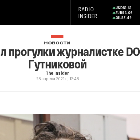
USD
81.41
RADIO
EUR
94.06
INSIDER
OIL
83.49
НОВОСТИ
л прогулки журналистке DO
Гутниковой
The Insider
28 апреля 2021 г., 12:48