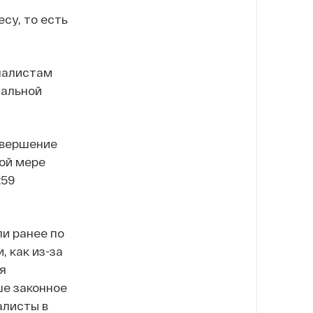
су, то есть
налистам
тальной
овершение
ной мере
:59
ли ранее по
 как из-за
я
ше законное
алисты в