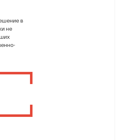
ешение в
ки не
йших
венно-