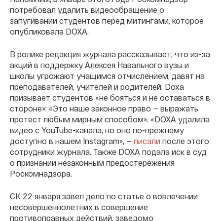
потребовал удалить видеообращение о
запугивании студентов перед митингами, которое
опубликовала DOXA.
В ролике редакция журнала рассказывает, что из-за
акций в поддержку Алексея Навального вузы и
школы угрожают учащимся отчислением, давят на
преподавателей, учителей и родителей. Doxa
призывает студентов «не бояться и не оставаться в
стороне»: «Это наше законное право — выражать
протест любым мирным способом». «DOXA удалила
видео с YouTube-канала, но оно по-прежнему
доступно в нашем Instagram», —
писали
после этого
сотрудники журнала. Также DOXA подала иск в суд
о признании незаконным предостережения
Роскомнадзора.
СК 22 января завел дело по статье о вовлечении
несовершеннолетних в совершение
противоправных действий, заведомо