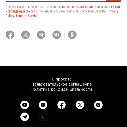
Подписываясь, вы соглашаетесь с
пользовательским соглашением
и
политикой
конфиденциальности
The Insider,
а также с условиями Google reCAPTCHA
(
Privacy
Policy
,
Terms of Service
).
О проекте
Пользовательское соглашение
Политика конфиденциальности
18+