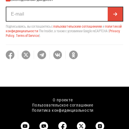
Подписываясь, вы соглашаетесь с
пользовательским соглашением
и
политикой
конфиденциальности
The Insider,
а также с условиями Google reCAPTCHA
(
Privacy
Policy
,
Terms of Service
).
О проекте
Пользовательское соглашение
Политика конфиденциальности