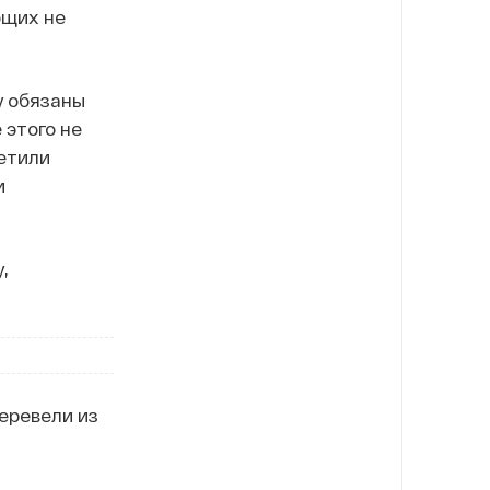
ющих не
у обязаны
 этого не
метили
и
,
перевели из