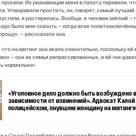
ь просили. Из реанимации меня в палату перевели, ч
и. Уговаривали простить, он, говорят, самый лучший
устили, я растерялась. Вообще, я человек мягкий — 
надо было мне сказать — когда всех политзаключённ
прощу», — рассказала она.
что на митинг она ехала сознательно, поскольку её 
но — она из семьи репрессированных, и ей «не дава
ть нормально».
«Уголовное дело должно быть возбуждено 
зависимости от извинений». Адвокат Калой 
полицейском, пнувшем женщину на митинге
я в Санкт-Петербурге на площади Восстания сотру