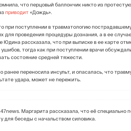
омнила, что перцовый баллончик никто из протесту
аз
приводит
«Дождь».
то при поступлении в травматологию пострадавшем
х для проведения процедуры дознания, а в ее случае
е Юдина рассказала, что при выписке в ее карте от
ушибов, тогда как при поступлении врачи обсуждал
зать состояние средней тяжести.
о ранее переносила инсульт, и опасалась, что травму
ьтате удара, может не пережить.
с 47news. Маргарита рассказала, что её специально 
у для беседы с начальством силовика.