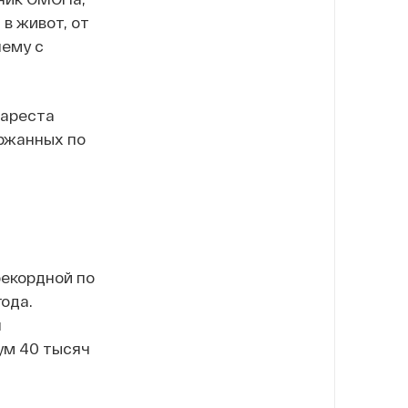
в живот, от
нему с
 ареста
ржанных по
рекордной по
ода.
ч
ум 40 тысяч