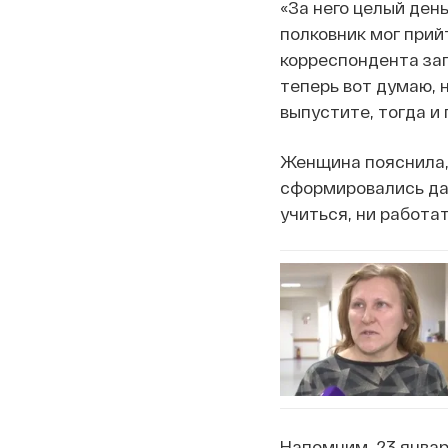
«За него целый ден
полковник мог прийт
корреспондента зап
теперь вот думаю, 
выпустите, тогда и 
Женщина пояснила, 
сформировались дав
учиться, ни работа
Напомним, 23 январ