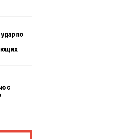
 удар по
гующих
ью с
о