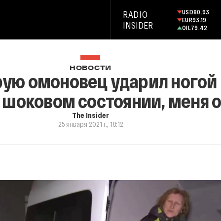
USD
80.93
RADIO
EUR
93.19
INSIDER
OIL
79.42
НОВОСТИ
ую омоновец ударил ногой в
в шоковом состоянии, меня 
The Insider
25 января 2021 г., 18:12