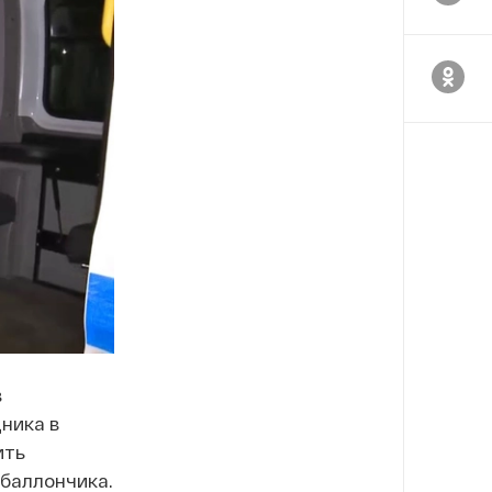
в
ника в
ить
 баллончика.