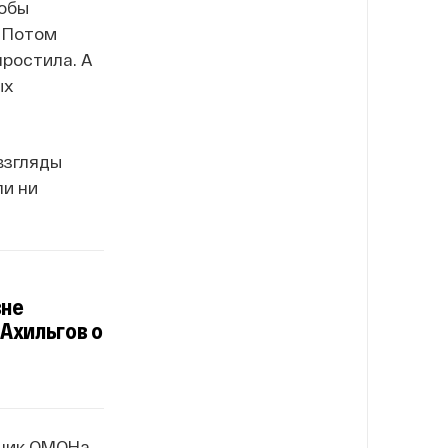
тобы
. Потом
простила. А
ых
взгляды
ли ни
вне
Ахильгов о
дник ОМОНа,