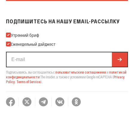
ПОДПИШИТЕСЬ НА НАШУ EMAIL-РАССЫЛКУ
Подпишитесь на нашу Email-рассылку
Утренний бриф
Еженедельный дайджест
Подписываясь, вы соглашаетесь с
пользовательским соглашением
и
политикой
конфиденциальности
The Insider,
а также с условиями Google reCAPTCHA
(
Privacy
Policy
,
Terms of Service
).