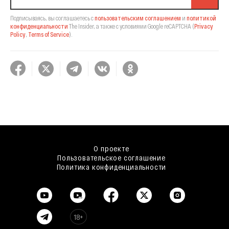
Подписываясь, вы соглашаетесь с
пользовательским соглашением
и
политикой
конфиденциальности
The Insider,
а также с условиями Google reCAPTCHA
(
Privacy
Policy
,
Terms of Service
).
О проекте
Пользовательское соглашение
Политика конфиденциальности
18+