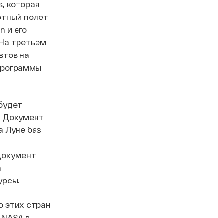
, которая
отный полет
n и его
 На третьем
втов на
 программы
будет
. Документ
а Луне баз
Документ
а
урсы.
о этих стран
 NASA в