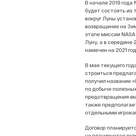
В начале 2019 года
будет состоять из 
вокруг Луны установ
возвращение на Зем
этапе миссии NASA 
Луну, а в середине
намечен на 2021 год
В мае текущего го
строиться предлаг
получил название «
по добыче полезных
предотвращения вм
также предполагает
отдельными игрока
Договор планируетс
не планируется вкл