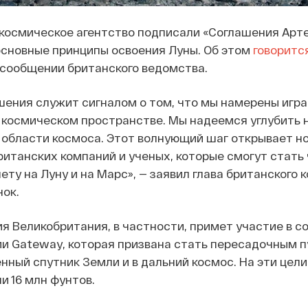
 космическое агентство подписали «Соглашения Арт
сновные принципы освоения Луны. Об этом
говоритс
сообщении британского ведомства.
ения служит сигналом о том, что мы намерены игра
 космическом пространстве. Мы надеемся углубить 
 области космоса. Этот волнующий шаг открывает н
итанских компаний и ученых, которые смогут стать
ету на Луну и на Марс», — заявил глава британского 
нок.
я Великобритания, в частности, примет участие в с
и Gateway, которая призвана стать пересадочным 
нный спутник Земли и в дальний космос. На эти цел
и 16 млн фунтов.