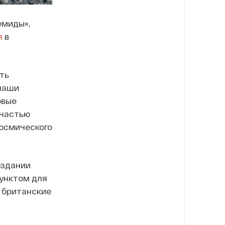
емиды»,
я
в
ть
наши
овые
 частью
космического
оздании
пунктом для
и британские