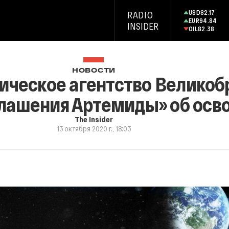
USD
82.17
RADIO
EUR
94.84
INSIDER
OIL
82.38
НОВОСТИ
ическое агентство Великоб
лашения Артемиды» об осв
The Insider
13 октября 2020 г., 18:03