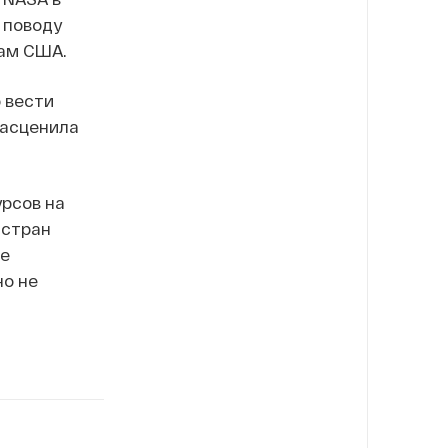
 поводу
кам США.
 вести
расценила
рсов на
 стран
не
но не