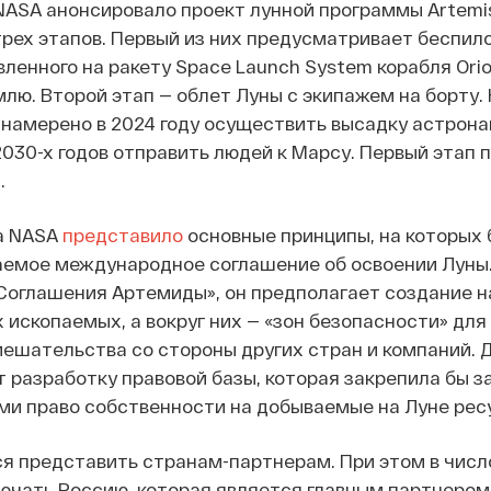
 NASA анонсировало проект лунной программы Artemis
трех этапов. Первый из них предусматривает беспил
ленного на ракету Space Launch System корабля Orio
лю. Второй этап — облет Луны с экипажем на борту.
намерено в 2024 году осуществить высадку астрона
 2030-х годов отправить людей к Марсу. Первый этап
.
да NASA
представило
основные принципы, на которых 
аемое международное соглашение об освоении Луны
Соглашения Артемиды», он предполагает создание н
 ископаемых, а вокруг них — «зон безопасности» для
ешательства со стороны других стран и компаний. 
 разработку правовой базы, которая закрепила бы з
ми право собственности на добываемые на Луне рес
я представить странам-партнерам. При этом в числ
ючать Россию, которая является главным партнером