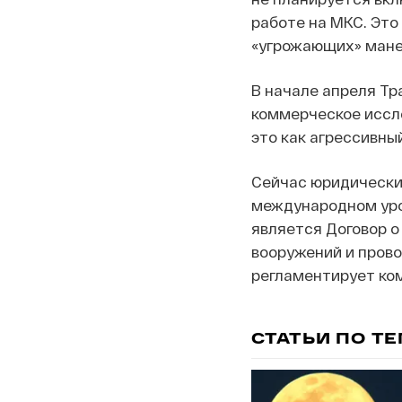
работе на МКС. Это
«угрожающих» мане
В начале апреля Тр
коммерческое иссл
это как агрессивны
Сейчас юридический
международном уро
является Договор о
вооружений и прово
регламентирует ком
СТАТЬИ ПО Т