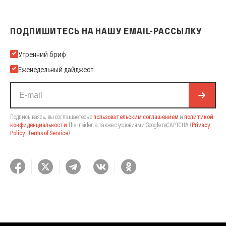
ПОДПИШИТЕСЬ НА НАШУ EMAIL-РАССЫЛКУ
Подпишитесь на нашу Email-рассылку
Утренний бриф
Еженедельный дайджест
Подписываясь, вы соглашаетесь с
пользовательским соглашением
и
политикой
конфиденциальности
The Insider,
а также с условиями Google reCAPTCHA
(
Privacy
Policy
,
Terms of Service
).