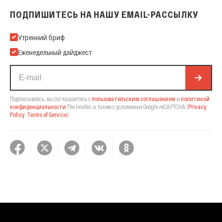
ПОДПИШИТЕСЬ НА НАШУ EMAIL-РАССЫЛКУ
Подпишитесь на нашу Email-рассылку
Утренний бриф
Еженедельный дайджест
Подписываясь, вы соглашаетесь с
пользовательским соглашением
и
политикой
конфиденциальности
The Insider,
а также с условиями Google reCAPTCHA
(
Privacy
Policy
,
Terms of Service
).