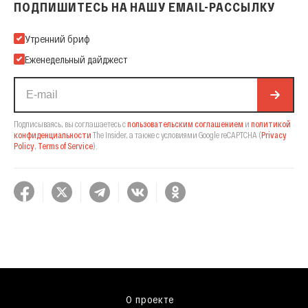
ПОДПИШИТЕСЬ НА НАШУ EMAIL-РАССЫЛКУ
Подпишитесь на нашу Email-рассылку
Утренний бриф
Еженедельный дайджест
Подписываясь, вы соглашаетесь с
пользовательским соглашением
и
политикой
конфиденциальности
The Insider,
а также с условиями Google reCAPTCHA
(
Privacy
Policy
,
Terms of Service
).
О проекте