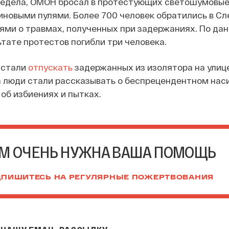
редела, ОМОН бросал в протестующих светошумовые
иновыми пулями. Более 700 человек обратились в С
ями о травмах, полученных при задержаниях. По да
ьтате протестов погибли три человека.
е стали
отпускать
задержанных из изолятора на улиц
 люди стали рассказывать о беспрецендентном нас
 об избиениях и пытках.
М ОЧЕНЬ НУЖНА ВАША ПОМОЩЬ
ПИШИТЕСЬ НА РЕГУЛЯРНЫЕ ПОЖЕРТВОВАНИЯ