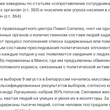
кже заведены по статьям «сопротивление сотрудник
 органов» (ст. 363) и «насилие или угроза насилия в
 (ст. 364).
 правозащитного центра Павел Сапелко, «нет ни одн
енных органов о количественном составе людей зад
тот процесс пополнения списка задержанных или по
ным составам преследования политических оппонент
о каждые полдня у нас появляются сведения о людях
бо перевезены в Минск, где им предъявлены обвинен
головного кодекса, связанным с политической актив
е выборов 9 августа в Белоруссии начались массовы
альсифицированных результатов выборов, согласно 
сандр Лукашенко, набрав 80% голосов. Силовики жес
 хватая людей на улицах и увозя их в изоляторы. За
адержаны тысячи людей, сотни человек пострадали 