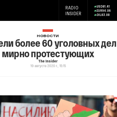
USD
81.41
RADIO
EUR
94.06
INSIDER
OIL
83.08
НОВОСТИ
ели более 60 уголовных дел
мирно протестующих
The Insider
19 августа 2020 г., 15:15