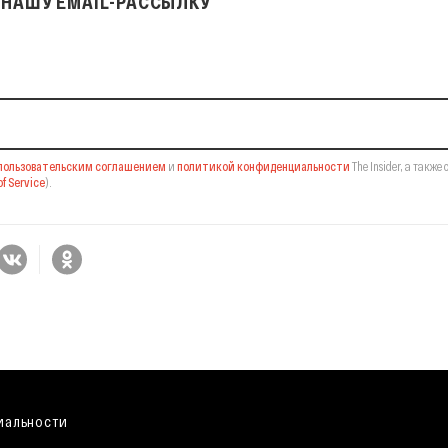
НАШУ EMAIL-РАССЫЛКУ
il-рассылку
пользовательским соглашением
и
политикой конфиденциальности
The Insider,
а также 
f Service
).
иальности