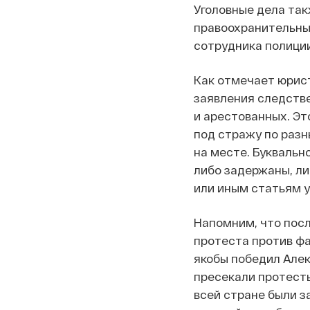
Уголовные дела та
правоохранительных
сотрудника полиции»
Как отмечает юрист
заявления следств
и арестованных. Э
под стражу по раз
на месте. Буквальн
либо задержаны, ли
или иным статьям у
Напомним, что посл
протеста против ф
якобы победил Алек
пресекали протесты,
всей стране были з