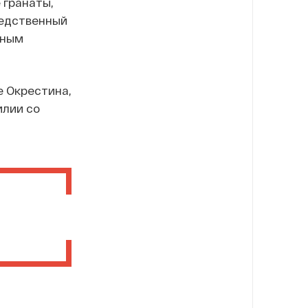
 гранаты,
ледственный
нным
е Окрестина,
илии со