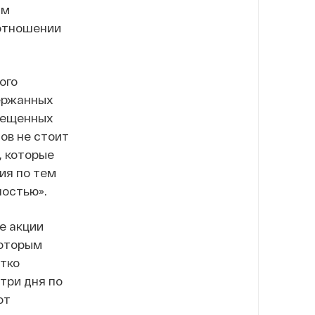
ам
 отношении
ого
ержанных
мещенных
ов не стоит
, которые
ия по тем
ностью».
е акции
которым
тко
 три дня по
от