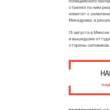
полицейского бесп
стрелял по ним рез
комитет с заявлени
Минздрава, в резул
13 августа в Минск
и вышедшие оттуда
стороны силовиков,
НА
ПОД