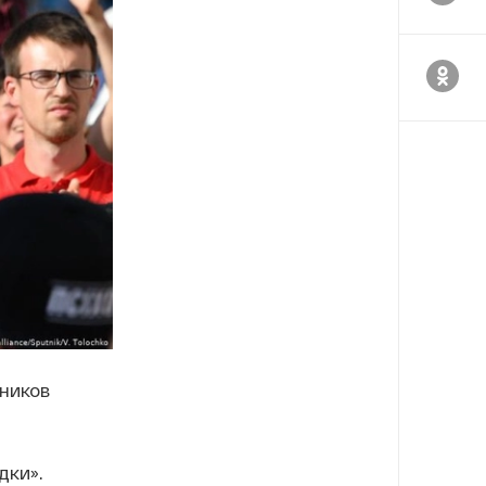
ников
дки».