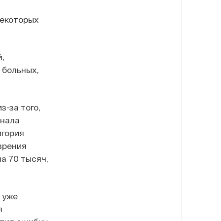
Некоторых
,
 больных,
-за того,
онала
игория
зрения
а 70 тысяч,
 уже
я