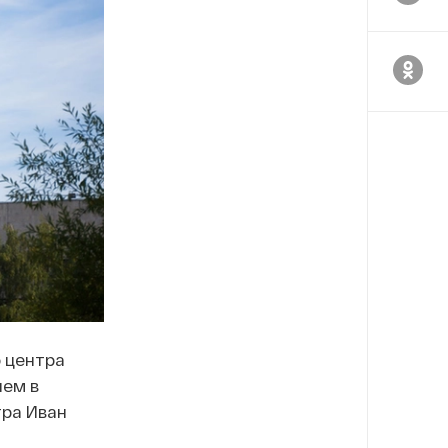
 центра
лем в
ра Иван