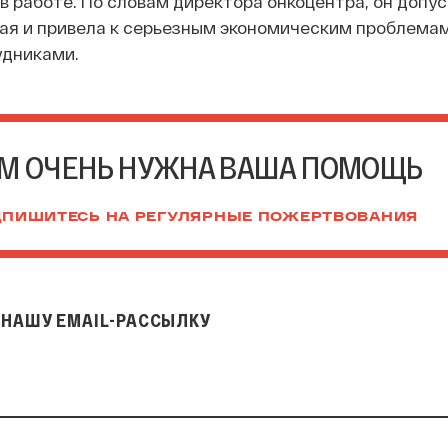
в работе. По словам директора онкоцентра, он допу
рая и привела к серьезным экономическим проблемам
удниками.
М ОЧЕНЬ НУЖНА ВАША ПОМОЩЬ
ПИШИТЕСЬ НА РЕГУЛЯРНЫЕ ПОЖЕРТВОВАНИЯ
НАШУ EMAIL-РАССЫЛКУ
il-рассылку