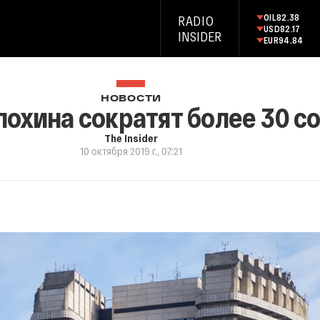
OIL
82.38
RADIO
USD
82.17
INSIDER
EUR
94.84
НОВОСТИ
охина сократят более 30 с
The Insider
10 октября 2019 г., 07:21