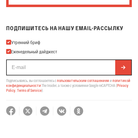
ПОДПИШИТЕСЬ НА НАШУ EMAIL-РАССЫЛКУ
Подпишитесь на нашу Email-рассылку
Утренний бриф
Еженедельный дайджест
Подписываясь, вы соглашаетесь с
пользовательским соглашением
и
политикой
конфиденциальности
The Insider,
а также с условиями Google reCAPTCHA
(
Privacy
Policy
,
Terms of Service
).